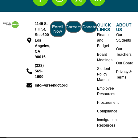
1149 S.
QUICK
ABOUT
Enroll
Careers
Donate
Hill St,
LINKS
US
Now
Ste. 600
Finance
Our
Los
and
Students
Angeles,
Budget
Our
CA
Board
Teachers
90015
Meetings
Our Board
(323)
Student
565-
Privacy &
Policy
1600
Terms
Manual
info@greendot.org
Employee
Resources
Procurement
Compliance
Immigration
Resources