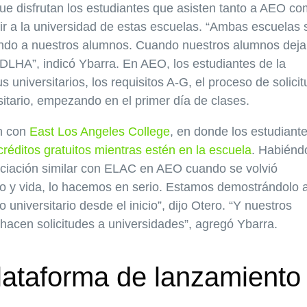
ue disfrutan los estudiantes que asisten tanto a AEO c
ir a la universidad de estas escuelas. “Ambas escuelas 
ando a nuestros alumnos. Cuando nuestros alumnos dej
LHA”, indicó Ybarra. En AEO, los estudiantes de la
universitarios, los requisitos A-G, el proceso de solicit
rsitario, empezando en el primer día de clases.
n con
East Los Angeles College
, en donde los estudiant
créditos gratuitos mientras estén en la escuela
. Habiénd
ociación similar con ELAC en AEO cuando se volvió
go y vida, lo hacemos en serio. Estamos demostrándolo a
 universitario desde el inicio”, dijo Otero. “Y nuestros
acen solicitudes a universidades”, agregó Ybarra.
ataforma de lanzamiento