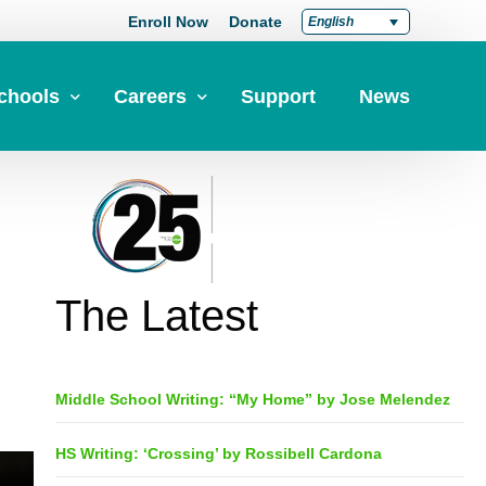
Enroll Now
Donate
English
chools
Careers
Support
News
pply Now
Career at Green Dot
Equity
nd a School
Teach at Green Dot
iddle Schools
Lead at Green Dot
The Latest
igh Schools
Credentials
-Year-Pathways
Teacher Credentials
Middle School Writing: “My Home” by Jose Melendez
Clear Admin Credentials
Central Office Support
HS Writing: ‘Crossing’ by Rossibell Cardona