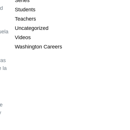
Series
ad
Students
Teachers
Uncategorized
uela
Videos
Washington Careers
vas
 la
de
y