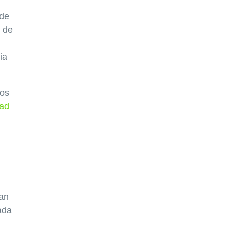
 de
e de
ia
los
dad
ran
ada