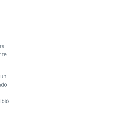
ra
 te
 un
ndo
ibió