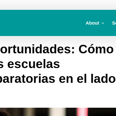
About
S
portunidades: Cómo
About Us
A
Commitment to 
Fi
s escuelas
Board Members
M
aratorias en el lado
Our Leadership
H
Strategic Plan
7