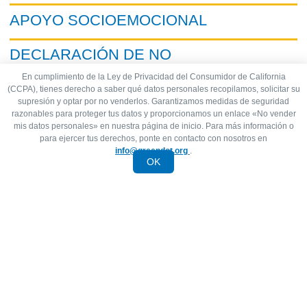
APOYO SOCIOEMOCIONAL
DECLARACIÓN DE NO
DISCRIMINACIÓN
En cumplimiento de la Ley de Privacidad del Consumidor de California
(CCPA), tienes derecho a saber qué datos personales recopilamos, solicitar su
supresión y optar por no venderlos. Garantizamos medidas de seguridad
razonables para proteger tus datos y proporcionamos un enlace «No vender
mis datos personales» en nuestra página de inicio. Para más información o
para ejercer tus derechos, ponte en contacto con nosotros en
Recursos para padres
info@greendot.org
.
OK
Las familias de Watts pueden encontrar aquí
información importante, como enlaces para
acceder al portal, políticas, calendario y
oportunidades para colaborar en la educación de
tu alumno.
Para consultar políticas más detalladas, visita