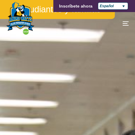
Inscríbete ahora
Español
Estudiantes y familias