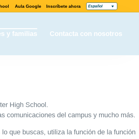
hool
Aula Google
Inscríbete ahora
Español
s y familias
Contacta con nosotros
ter High School.
 las comunicaciones del campus y mucho más.
lo que buscas, utiliza la función de
la función