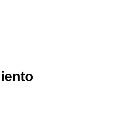
Acerca de
Es
Acerca de
Bus
Compromiso con la eq
Esc
iento
Nuestro Consejo
Inst
Nuestro liderazgo
Cam
Plan Estratégico