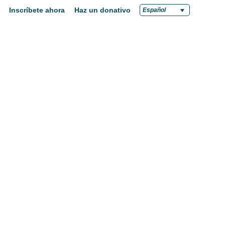
Inscríbete ahora
Haz un donativo
Español
cuelas
Empleo
Ayuda
Noticias
ca una escuela
Empleo en Green Dot
uidad
uelas Intermedias
Enseña en Green Dot
itutos
Líder en Green Dot
inos de 7 años
Credenciales
Apoyo a la Oficina Central