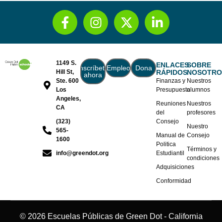
1149 S.
ENLACES
SOBRE
Inscríbete
Empleo
Dona
Hill St,
RÁPIDOS
NOSOTRO
ahora
Ste. 600
Finanzas y
Nuestros
Los
Presupuesto
alumnos
Angeles,
Reuniones
Nuestros
CA
del
profesores
(323)
Consejo
Nuestro
565-
Manual de
Consejo
1600
Politica
Términos y
info@greendot.org
Estudiantil
condiciones
Adquisiciones
Conformidad
© 2026 Escuelas Públicas de Green Dot - California