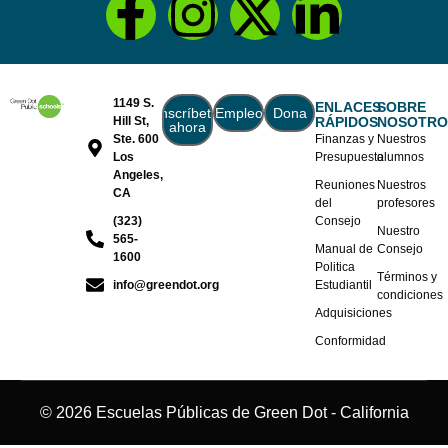
1149 S.
ENLACES
SOBRE
Inscríbete
Empleo
Dona
Hill St,
RÁPIDOS
NOSOTRO
ahora
Ste. 600
Finanzas y
Nuestros
Los
Presupuesto
alumnos
Angeles,
Reuniones
Nuestros
CA
del
profesores
(323)
Consejo
Nuestro
565-
Manual de
Consejo
1600
Politica
Términos y
info@greendot.org
Estudiantil
condiciones
Adquisiciones
Conformidad
© 2026 Escuelas Públicas de Green Dot - California