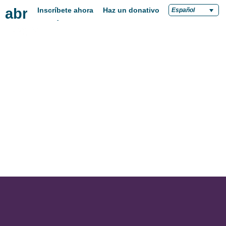
abril 28, 2025
Inscríbete ahora
Haz un donativo
Español