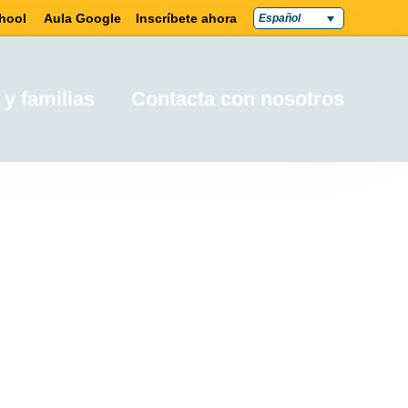
hool
Aula Google
Inscríbete ahora
Español
 y familias
Contacta con nosotros