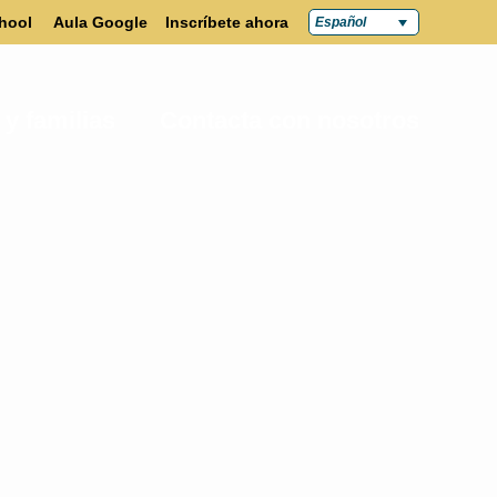
hool
Aula Google
Inscríbete ahora
Español
 y familias
Contacta con nosotros