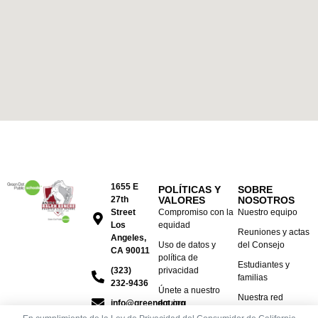
1655 E
POLÍTICAS Y
SOBRE
27th
VALORES
NOSOTROS
Street
Compromiso con la
Nuestro equipo
Los
equidad
Reuniones y actas
Angeles,
Uso de datos y
del Consejo
CA 90011
política de
Estudiantes y
(323)
privacidad
familias
232-9436
Únete a nuestro
Nuestra red
info@greendot.org
equipo
escolar