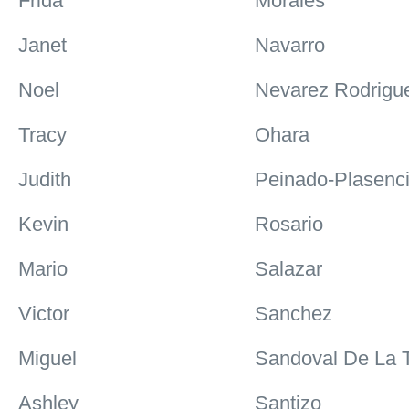
Frida
Morales
Janet
Navarro
Noel
Nevarez Rodrigu
Tracy
Ohara
Judith
Peinado-Plasenc
Kevin
Rosario
Mario
Salazar
Victor
Sanchez
Miguel
Sandoval De La T
Ashley
Santizo