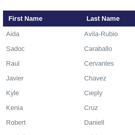
Administrador
First Name
Last Name
Profesores
Aida
Avila-Rubio
Sadoc
Caraballo
Consejeros
Raul
Cervantes
Personal clasificado
Javier
Chavez
Kyle
Cieply
Kenia
Cruz
Robert
Daniell