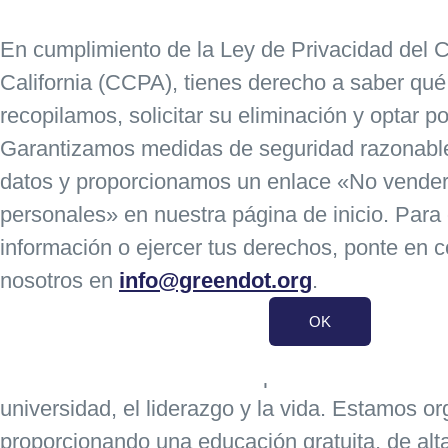
Nuestro equipo
En cumplimiento de la Ley de Privacidad del
California (CCPA), tienes derecho a saber qué
Nos preocupamos por nuestros alumnos y 
Inicio
Sobre 
recopilamos, solicitar su eliminación y optar p
y estamos orgullosos de servir a TODOS.
Garantizamos medidas de seguridad razonable
datos y proporcionamos un enlace «No vender
Conoce a nuestro directo
personales» en nuestra página de inicio. Para
información o ejercer tus derechos, ponte en 
Familias,
nosotros en
info@greendot.org
.
¡Bienvenido a Ánimo Pat Brown Charter High
OK
Nuestra escuela se ha comprometido a cambiar
universidad, el liderazgo y la vida. Estamos o
proporcionando una educación gratuita, de alta