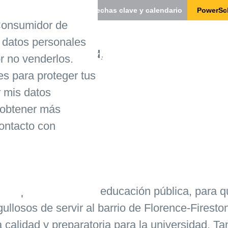
Fechas clave y calendario
PowerSc
 Consumidor de
 datos personales
nuestra comunidad,
nosotros
Nuestro equipo
Estudiantes
or no venderlos.
s para proteger tus
 mis datos
r
 obtener más
contacto con
 School!
 el panorama de la educación pública, para qu
rgullosos de servir al barrio de Florence-Fires
 calidad y preparatoria para la universidad. T