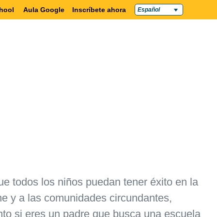
hool
Aula Google
Inscríbete ahora
Español
 y familias
Contacta con nosotros
e todos los niños puedan tener éxito en la
tone y a las comunidades circundantes,
anto si eres un padre que busca una escuela