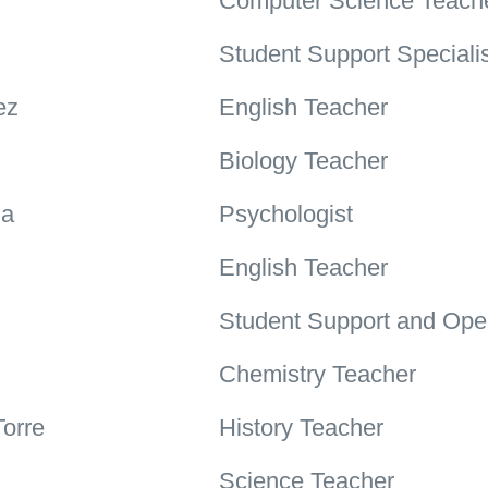
Computer Science Teach
Student Support Speciali
ez
English Teacher
Biology Teacher
ia
Psychologist
English Teacher
Student Support and Oper
Chemistry Teacher
orre
History Teacher
Science Teacher