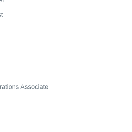
er
st
ations Associate