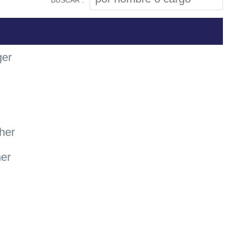
BUSCAR :
ger
her
her