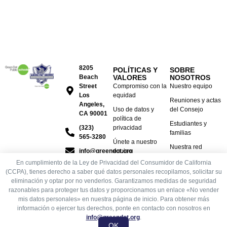
8205
POLÍTICAS Y
SOBRE
Beach
VALORES
NOSOTROS
Street
Compromiso con la
Nuestro equipo
Los
equidad
Reuniones y actas
Angeles,
Uso de datos y
del Consejo
CA 90001
política de
Estudiantes y
(323)
privacidad
familias
565-3280
Únete a nuestro
Nuestra red
info@greendot.org
equipo
escolar
En cumplimiento de la Ley de Privacidad del Consumidor de California
Conformidad
(CCPA), tienes derecho a saber qué datos personales recopilamos, solicitar su
eliminación y optar por no venderlos. Garantizamos medidas de seguridad
razonables para proteger tus datos y proporcionamos un enlace «No vender
mis datos personales» en nuestra página de inicio. Para obtener más
© 2026 Escuelas Públicas de Green Dot - Una parte de
información o ejercer tus derechos, ponte en contacto con nosotros en
info@greendot.org
.
las Escuelas Públicas de Green Dot
OK