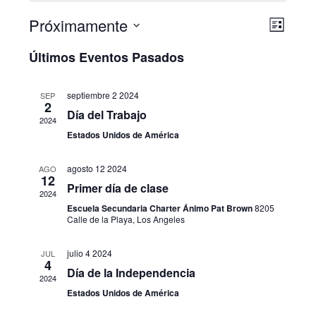
Próximamente
Naveg
Nave
Lista
Seleccionar
de
Últimos Eventos Pasados
de
fecha.
vistas
de
vista
septiembre 2 2024
SEP
2
Event
Día del Trabajo
2024
Estados Unidos de América
agosto 12 2024
AGO
12
Primer día de clase
2024
Escuela Secundaria Charter Ánimo Pat Brown
8205
Calle de la Playa, Los Angeles
julio 4 2024
JUL
4
Día de la Independencia
2024
Estados Unidos de América