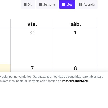
Día
Semana
Mes
Agenda
vie.
sáb.
31
1
7
8
n y optar por no venderlos. Garantizamos medidas de seguridad razonables para
us derechos, ponte en contacto con nosotros en
info@greendot.org
.
14
15