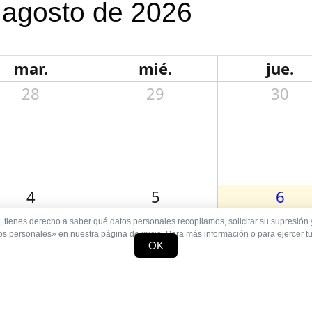
agosto de 2026
mar.
mié.
jue.
28
29
30
4
5
6
 tienes derecho a saber qué datos personales recopilamos, solicitar su supresió
s personales» en nuestra página de inicio. Para más información o para ejercer t
OK
11
12
13