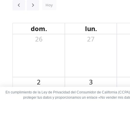
Hoy
dom.
lun.
26
27
2
3
En cumplimiento de la Ley de Privacidad del Consumidor de California (CCPA),
proteger tus datos y proporcionamos un enlace «No vender mis dato
9
10