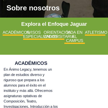
Sobre nosotros
Explora el Enfoque Jaguar
ACADÉMICOS
AVISOS
ORIENTACIÓN
VIDA EN
ATLETISMO
ESPECIALIZADOS
UNIVERSITARIA
EL
CAMPUS
ACADÉMICOS
En Ánimo Legacy, tenemos un
plan de estudios diverso y
riguroso que prepara a los
alumnos para el éxito en el
instituto y más allá. Ofrecemos
asignaturas optativas de
Composición, Teatro,
Investigaciones, Introducción a los