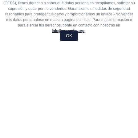
Legacy.
(CCPA), tienes derecho a saber qué datos personales recopilamos, solicitar su
supresión y optar por no venderlos. Garantizamos medidas de seguridad
razonables para proteger tus datos y proporcionamos un enlace «No vender
mis datos personales» en nuestra página de inicio. Para más información o
ATLETISMO
para ejercer tus derechos, ponte en contacto con nosotros en
¡Vamos Jaguares! Nuestros
info@greendot.org
.
OK
equipos deportivos incluyen
Baloncesto, Fútbol Americano,
Voleibol, Fútbol y Animación,
dando a todos nuestros alumnos
la oportunidad de mantenerse
activos y sanos. Entendemos la
importancia de implicar a los
alumnos dentro y fuera del aula
para formar a los jóvenes
estudiantes en su conjunto.
Comunidad
Consideramos a nuestros padres y tutores como socios
en pie de igualdad a la hora de proporcionar a nuestros