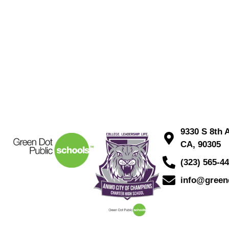
9330 S 8th 
CA, 90305
(323) 565-4
info@green