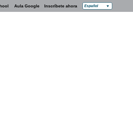
hool
Aula Google
Inscríbete ahora
Español
 y familias
Contacta con nosotros